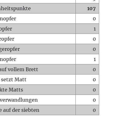
heitspunkte
107
nopfer
0
opfer
1
ropfer
0
geropfer
0
nopfer
1
auf vollem Brett
0
 setzt Matt
0
ckte Matts
0
rverwandlungen
0
 auf der siebten
0