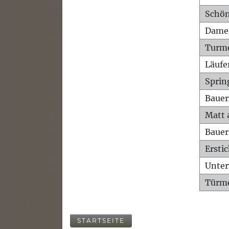
Schön
Dame
Turm
Läufe
Sprin
Bauer
Matt 
Bauer
Ersti
Unte
Türme
STARTSEITE