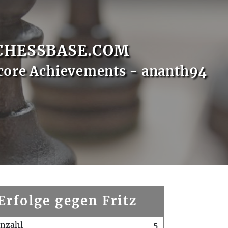
CHESSBASE.COM
core Achievements - ananth94
Erfolge gegen Fritz
enzahl
5