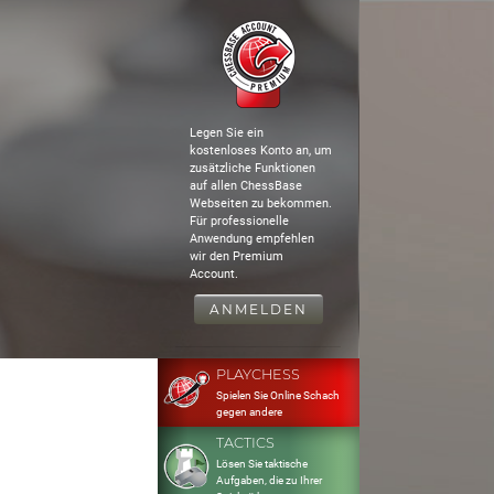
Legen Sie ein
kostenloses Konto an, um
zusätzliche Funktionen
auf allen ChessBase
Webseiten zu bekommen.
Für professionelle
Anwendung empfehlen
wir den Premium
Account.
ANMELDEN
PLAYCHESS
Spielen Sie Online Schach
gegen andere
TACTICS
Lösen Sie taktische
Aufgaben, die zu Ihrer