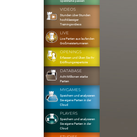
Spielstärke passen
VIDEOS
Stunden über Stunden
hochklassiger
Trainingsvideos
LIVE
Live Partien aus laufenden
Großmeisterturnieren
OPENINGS
Erfassen und Üben Sie Ihr
Eröffnungsrepertoire
DATABASE
Acht Millionen starke
Partien
MYGAMES
Speichern und analysieren
Sie eigene Partien in der
Cloud
PLAYERS
Speichern und analysieren
Sie eigene Partien in der
Cloud
STUDIES