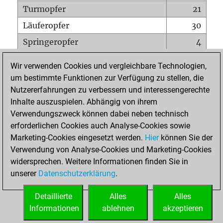
Turmopfer
21
Läuferopfer
30
Springeropfer
4
Bauernopfer
25
Wir verwenden Cookies und vergleichbare Technologien,
Matt auf vollem Brett
0
um bestimmte Funktionen zur Verfügung zu stellen, die
Nutzererfahrungen zu verbessern und interessengerechte
Bauer setzt Matt
0
Inhalte auszuspielen. Abhängig von ihrem
Erstickte Matts
0
Verwendungszweck können dabei neben technisch
Unterverwandlungen
0
erforderlichen Cookies auch Analyse-Cookies sowie
Marketing-Cookies eingesetzt werden.
Hier
können Sie der
Türme auf der siebten
0
Verwendung von Analyse-Cookies und Marketing-Cookies
widersprechen. Weitere Informationen finden Sie in
unserer
Datenschutzerklärung
.
STARTSEITE
Detaillierte
Alles
Alles
Informationen
ablehnen
akzeptieren