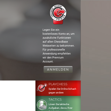
Legen Sie ein
kostenloses Konto an, um
zusätzliche Funktionen
auf allen ChessBase
Webseiten zu bekommen.
Für professionelle
Anwendung empfehlen
wir den Premium
Account.
ANMELDEN
PLAYCHESS
Spielen Sie Online Schach
gegen andere
TACTICS
Lösen Sie taktische
Aufgaben, die zu Ihrer