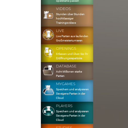
Spielstärke passen
VIDEOS
Stunden über Stunden
hochklassiger
Trainingsvideos
LIVE
Live Partien aus laufenden
Großmeisterturnieren
OPENINGS
Erfassen und Üben Sie Ihr
Eröffnungsrepertoire
DATABASE
Acht Millionen starke
Partien
MYGAMES
Speichern und analysieren
Sie eigene Partien in der
Cloud
PLAYERS
Speichern und analysieren
Sie eigene Partien in der
Cloud
STUDIES