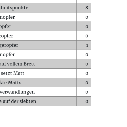
heitspunkte
8
nopfer
0
opfer
0
ropfer
0
geropfer
1
nopfer
0
auf vollem Brett
0
 setzt Matt
0
ckte Matts
0
rverwandlungen
0
 auf der siebten
0