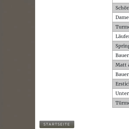
Schön
Dame
Turm
Läufe
Sprin
Bauer
Matt 
Bauer
Ersti
Unte
Türme
STARTSEITE