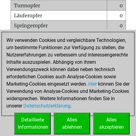
Turmopfer
0
Läuferopfer
0
Springeropfer
0
Bauernopfer
3
Wir verwenden Cookies und vergleichbare Technologien,
Matt auf vollem Brett
0
um bestimmte Funktionen zur Verfügung zu stellen, die
Nutzererfahrungen zu verbessern und interessengerechte
Bauer setzt Matt
0
Inhalte auszuspielen. Abhängig von ihrem
Erstickte Matts
0
Verwendungszweck können dabei neben technisch
Unterverwandlungen
0
erforderlichen Cookies auch Analyse-Cookies sowie
Marketing-Cookies eingesetzt werden.
Hier
können Sie der
Türme auf der siebten
0
Verwendung von Analyse-Cookies und Marketing-Cookies
widersprechen. Weitere Informationen finden Sie in
unserer
Datenschutzerklärung
.
STARTSEITE
Detaillierte
Alles
Alles
Informationen
ablehnen
akzeptieren