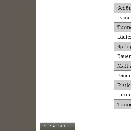
Schön
Dame
Turm
Läufe
Sprin
Bauer
Matt 
Bauer
Ersti
Unte
Türme
STARTSEITE