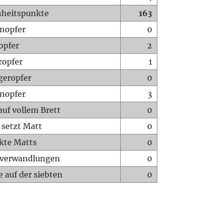
heitspunkte
163
nopfer
0
opfer
2
ropfer
1
geropfer
0
nopfer
3
auf vollem Brett
0
 setzt Matt
0
ckte Matts
0
rverwandlungen
0
 auf der siebten
0