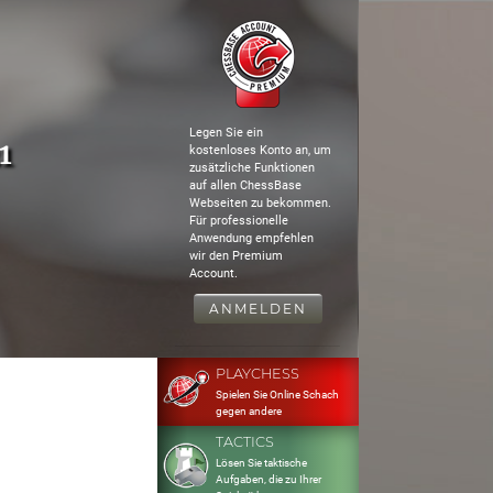
Legen Sie ein
1
kostenloses Konto an, um
zusätzliche Funktionen
auf allen ChessBase
Webseiten zu bekommen.
Für professionelle
Anwendung empfehlen
wir den Premium
Account.
ANMELDEN
PLAYCHESS
Spielen Sie Online Schach
gegen andere
TACTICS
Lösen Sie taktische
Aufgaben, die zu Ihrer