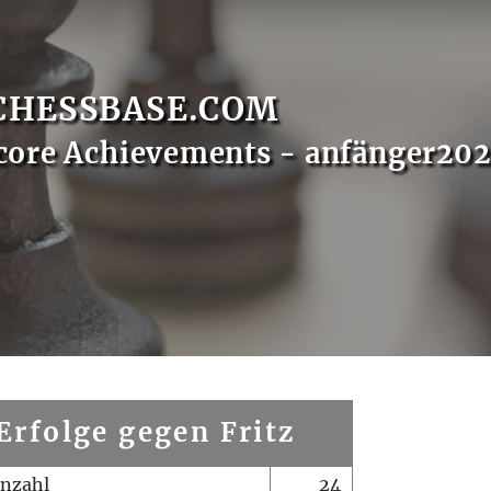
CHESSBASE.COM
core Achievements - anfänger202
Erfolge gegen Fritz
enzahl
24