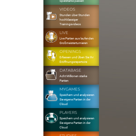
Spielstärke passen
VIDEOS
Stunden über Stunden
hochklassiger
Trainingsvideos
LIVE
Live Partien aus laufenden
Großmeisterturnieren
OPENINGS
Erfassen und Üben Sie Ihr
Eröffnungsrepertoire
DATABASE
Acht Millionen starke
Partien
MYGAMES
Speichern und analysieren
Sie eigene Partien in der
Cloud
PLAYERS
Speichern und analysieren
Sie eigene Partien in der
Cloud
STUDIES