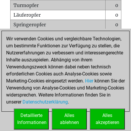
Turmopfer
0
Läuferopfer
0
Springeropfer
0
Bauernopfer
0
Wir verwenden Cookies und vergleichbare Technologien,
Matt auf vollem Brett
0
um bestimmte Funktionen zur Verfügung zu stellen, die
Nutzererfahrungen zu verbessern und interessengerechte
Bauer setzt Matt
0
Inhalte auszuspielen. Abhängig von ihrem
Erstickte Matts
0
Verwendungszweck können dabei neben technisch
Unterverwandlungen
0
erforderlichen Cookies auch Analyse-Cookies sowie
Marketing-Cookies eingesetzt werden.
Hier
können Sie der
Türme auf der siebten
0
Verwendung von Analyse-Cookies und Marketing-Cookies
widersprechen. Weitere Informationen finden Sie in
unserer
Datenschutzerklärung
.
STARTSEITE
Detaillierte
Alles
Alles
Informationen
ablehnen
akzeptieren