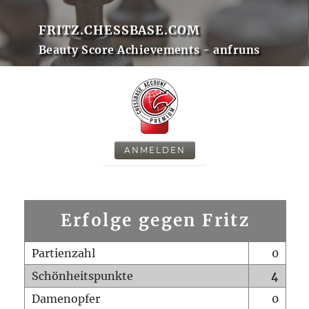
FRITZ.CHESSBASE.COM
Beauty Score Achievements - anfruns
ANMELDEN
Erfolge gegen Fritz
Partienzahl
0
Schönheitspunkte
4
Damenopfer
0