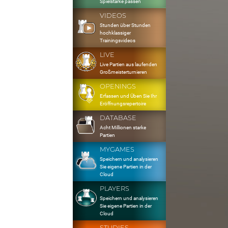
Spielstärke passen
VIDEOS
Stunden über Stunden
hochklassiger
Trainingsvideos
LIVE
Live Partien aus laufenden
Großmeisterturnieren
OPENINGS
Erfassen und Üben Sie Ihr
Eröffnungsrepertoire
DATABASE
Acht Millionen starke
Partien
MYGAMES
Speichern und analysieren
Sie eigene Partien in der
Cloud
PLAYERS
Speichern und analysieren
Sie eigene Partien in der
Cloud
STUDIES