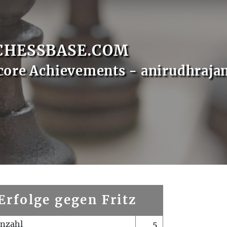
CHESSBASE.COM
core Achievements - anirudhraja
Erfolge gegen Fritz
enzahl
5