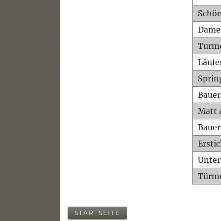
Schön
Dame
Turm
Läufe
Sprin
Bauer
Matt 
Bauer
Ersti
Unte
Türme
STARTSEITE