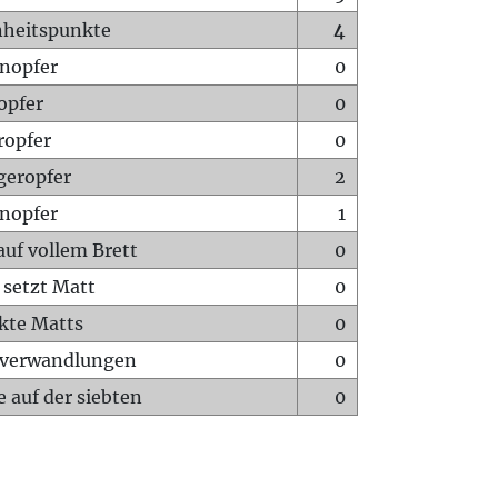
heitspunkte
4
nopfer
0
opfer
0
ropfer
0
geropfer
2
nopfer
1
auf vollem Brett
0
 setzt Matt
0
ckte Matts
0
rverwandlungen
0
 auf der siebten
0