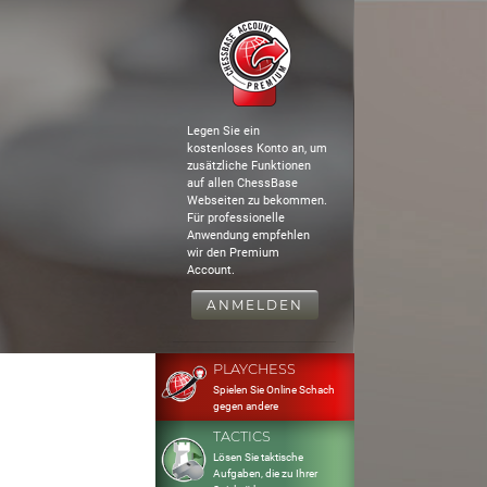
Legen Sie ein
kostenloses Konto an, um
zusätzliche Funktionen
auf allen ChessBase
Webseiten zu bekommen.
Für professionelle
Anwendung empfehlen
wir den Premium
Account.
ANMELDEN
PLAYCHESS
Spielen Sie Online Schach
gegen andere
TACTICS
Lösen Sie taktische
Aufgaben, die zu Ihrer