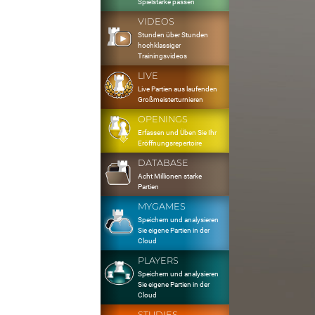
Spielstärke passen
VIDEOS
Stunden über Stunden
hochklassiger
Trainingsvideos
LIVE
Live Partien aus laufenden
Großmeisterturnieren
OPENINGS
Erfassen und Üben Sie Ihr
Eröffnungsrepertoire
DATABASE
Acht Millionen starke
Partien
MYGAMES
Speichern und analysieren
Sie eigene Partien in der
Cloud
PLAYERS
Speichern und analysieren
Sie eigene Partien in der
Cloud
STUDIES