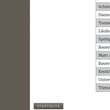
Schön
Dame
Turm
Läufe
Sprin
Bauer
Matt 
Bauer
Ersti
Unte
Türme
STARTSEITE