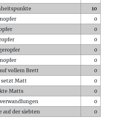
heitspunkte
10
nopfer
0
opfer
0
ropfer
0
geropfer
0
nopfer
0
auf vollem Brett
0
 setzt Matt
0
ckte Matts
0
rverwandlungen
0
 auf der siebten
0