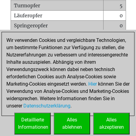
Turmopfer
5
Läuferopfer
0
Springeropfer
0
Bauernopfer
0
Wir verwenden Cookies und vergleichbare Technologien,
Matt auf vollem Brett
0
um bestimmte Funktionen zur Verfügung zu stellen, die
Nutzererfahrungen zu verbessern und interessengerechte
Bauer setzt Matt
0
Inhalte auszuspielen. Abhängig von ihrem
Erstickte Matts
0
Verwendungszweck können dabei neben technisch
Unterverwandlungen
0
erforderlichen Cookies auch Analyse-Cookies sowie
Marketing-Cookies eingesetzt werden.
Hier
können Sie der
Türme auf der siebten
0
Verwendung von Analyse-Cookies und Marketing-Cookies
widersprechen. Weitere Informationen finden Sie in
unserer
Datenschutzerklärung
.
STARTSEITE
Detaillierte
Alles
Alles
Informationen
ablehnen
akzeptieren