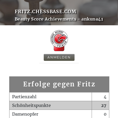
FRITZ.CHESSBASE.COM
Beauty Score Achievements - ankuna41
ANMELDEN
Erfolge gegen Fritz
Partienzahl
4
Schönheitspunkte
27
Damenopfer
0