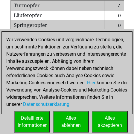
Turmopfer
4
Läuferopfer
0
Springeropfer
0
Bauernopfer
0
Wir verwenden Cookies und vergleichbare Technologien,
Matt auf vollem Brett
0
um bestimmte Funktionen zur Verfügung zu stellen, die
Nutzererfahrungen zu verbessern und interessengerechte
Bauer setzt Matt
0
Inhalte auszuspielen. Abhängig von ihrem
Erstickte Matts
0
Verwendungszweck können dabei neben technisch
Unterverwandlungen
0
erforderlichen Cookies auch Analyse-Cookies sowie
Marketing-Cookies eingesetzt werden.
Hier
können Sie der
Türme auf der siebten
0
Verwendung von Analyse-Cookies und Marketing-Cookies
widersprechen. Weitere Informationen finden Sie in
unserer
Datenschutzerklärung
.
STARTSEITE
Detaillierte
Alles
Alles
Informationen
ablehnen
akzeptieren