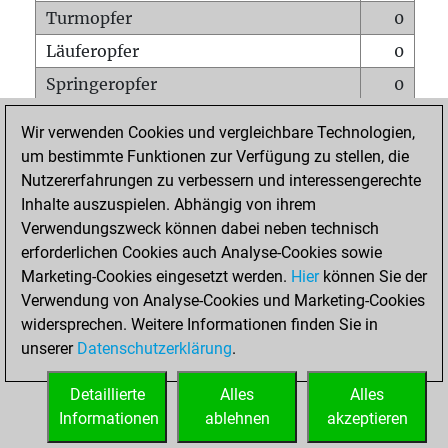
Turmopfer
0
Läuferopfer
0
Springeropfer
0
Bauernopfer
0
Wir verwenden Cookies und vergleichbare Technologien,
Matt auf vollem Brett
0
um bestimmte Funktionen zur Verfügung zu stellen, die
Nutzererfahrungen zu verbessern und interessengerechte
Bauer setzt Matt
0
Inhalte auszuspielen. Abhängig von ihrem
Erstickte Matts
0
Verwendungszweck können dabei neben technisch
Unterverwandlungen
0
erforderlichen Cookies auch Analyse-Cookies sowie
Marketing-Cookies eingesetzt werden.
Hier
können Sie der
Türme auf der siebten
0
Verwendung von Analyse-Cookies und Marketing-Cookies
widersprechen. Weitere Informationen finden Sie in
unserer
Datenschutzerklärung
.
STARTSEITE
Detaillierte
Alles
Alles
Informationen
ablehnen
akzeptieren