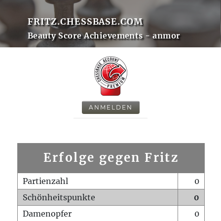
FRITZ.CHESSBASE.COM
Beauty Score Achievements - anmor
ANMELDEN
Erfolge gegen Fritz
Partienzahl
0
Schönheitspunkte
0
Damenopfer
0