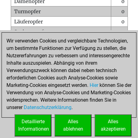
Damenopfer
0
Turmopfer
0
Läuferopfer
0
Springeropfer
0
Wir verwenden Cookies und vergleichbare Technologien,
Bauernopfer
0
um bestimmte Funktionen zur Verfügung zu stellen, die
Matt auf vollem Brett
0
Nutzererfahrungen zu verbessern und interessengerechte
Bauer setzt Matt
0
Inhalte auszuspielen. Abhängig von ihrem
Verwendungszweck können dabei neben technisch
Erstickte Matts
0
erforderlichen Cookies auch Analyse-Cookies sowie
Unterverwandlungen
0
Marketing-Cookies eingesetzt werden.
Hier
können Sie der
Verwendung von Analyse-Cookies und Marketing-Cookies
Türme auf der siebten
0
widersprechen. Weitere Informationen finden Sie in
unserer
Datenschutzerklärung
.
STARTSEITE
Detaillierte
Alles
Alles
Informationen
ablehnen
akzeptieren