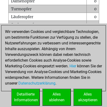
Damenopfer
0
Turmopfer
0
Läuferopfer
0
Springeropfer
0
Wir verwenden Cookies und vergleichbare Technologien,
Bauernopfer
2
um bestimmte Funktionen zur Verfügung zu stellen, die
Matt auf vollem Brett
0
Nutzererfahrungen zu verbessern und interessengerechte
Bauer setzt Matt
0
Inhalte auszuspielen. Abhängig von ihrem
Verwendungszweck können dabei neben technisch
Erstickte Matts
0
erforderlichen Cookies auch Analyse-Cookies sowie
Unterverwandlungen
0
Marketing-Cookies eingesetzt werden.
Hier
können Sie der
Verwendung von Analyse-Cookies und Marketing-Cookies
Türme auf der siebten
0
widersprechen. Weitere Informationen finden Sie in
unserer
Datenschutzerklärung
.
STARTSEITE
Detaillierte
Alles
Alles
Informationen
ablehnen
akzeptieren