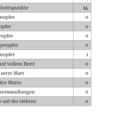
heitspunkte
14
nopfer
0
opfer
0
ropfer
0
geropfer
0
nopfer
1
auf vollem Brett
0
 setzt Matt
0
ckte Matts
0
rverwandlungen
0
 auf der siebten
0