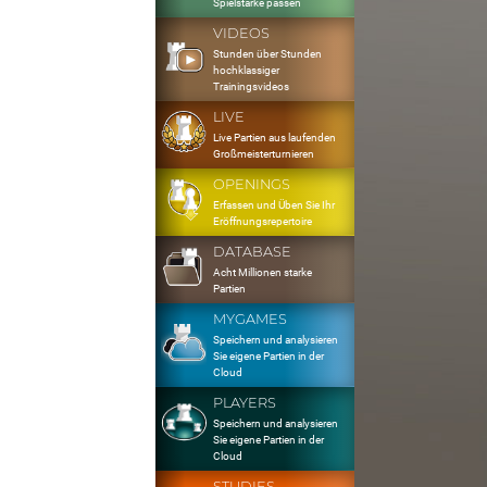
Spielstärke passen
VIDEOS
Stunden über Stunden
hochklassiger
Trainingsvideos
LIVE
Live Partien aus laufenden
Großmeisterturnieren
OPENINGS
Erfassen und Üben Sie Ihr
Eröffnungsrepertoire
DATABASE
Acht Millionen starke
Partien
MYGAMES
Speichern und analysieren
Sie eigene Partien in der
Cloud
PLAYERS
Speichern und analysieren
Sie eigene Partien in der
Cloud
STUDIES