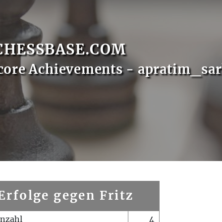
CHESSBASE.COM
core Achievements - apratim_sar
Erfolge gegen Fritz
enzahl
4