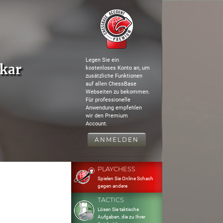
Legen Sie ein
kar
kostenloses Konto an, um
zusätzliche Funktionen
auf allen ChessBase
Webseiten zu bekommen.
Für professionelle
Anwendung empfehlen
wir den Premium
Account.
ANMELDEN
PLAYCHESS
Spielen Sie Online Schach
gegen andere
TACTICS
Lösen Sie taktische
Aufgaben, die zu Ihrer