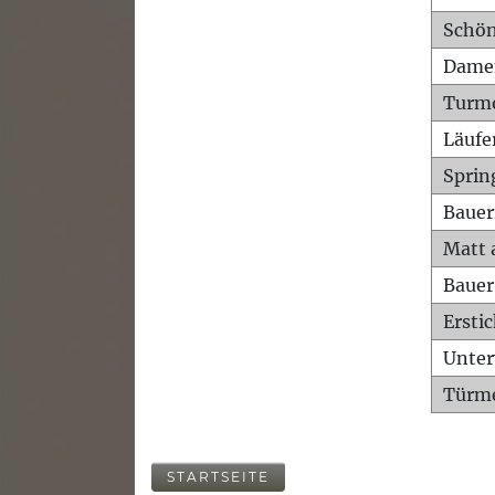
Schön
Dame
Turm
Läufe
Sprin
Bauer
Matt 
Bauer
Ersti
Unte
Türme
STARTSEITE