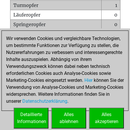
Turmopfer
1
Läuferopfer
0
Springeropfer
0
Bauernopfer
2
Wir verwenden Cookies und vergleichbare Technologien,
Matt auf vollem Brett
0
um bestimmte Funktionen zur Verfügung zu stellen, die
Nutzererfahrungen zu verbessern und interessengerechte
Bauer setzt Matt
0
Inhalte auszuspielen. Abhängig von ihrem
Erstickte Matts
0
Verwendungszweck können dabei neben technisch
Unterverwandlungen
0
erforderlichen Cookies auch Analyse-Cookies sowie
Marketing-Cookies eingesetzt werden.
Hier
können Sie der
Türme auf der siebten
0
Verwendung von Analyse-Cookies und Marketing-Cookies
widersprechen. Weitere Informationen finden Sie in
unserer
Datenschutzerklärung
.
STARTSEITE
Detaillierte
Alles
Alles
Informationen
ablehnen
akzeptieren