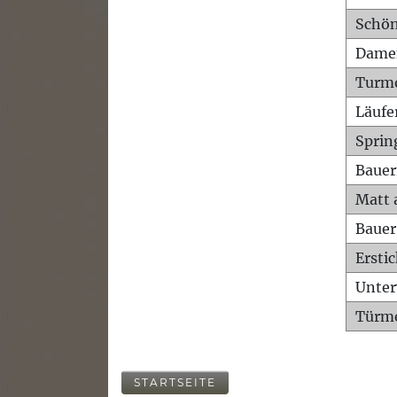
Schön
Dame
Turm
Läufe
Sprin
Bauer
Matt 
Bauer
Ersti
Unte
Türme
STARTSEITE