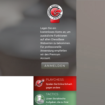
Legen Sie ein
kostenloses Konto an, um
zusätzliche Funktionen
auf allen ChessBase
Webseiten zu bekommen.
Für professionelle
Anwendung empfehlen
wir den Premium
Account.
ANMELDEN
PLAYCHESS
Spielen Sie Online Schach
gegen andere
TACTICS
Lösen Sie taktische
Aufgaben, die zu Ihrer