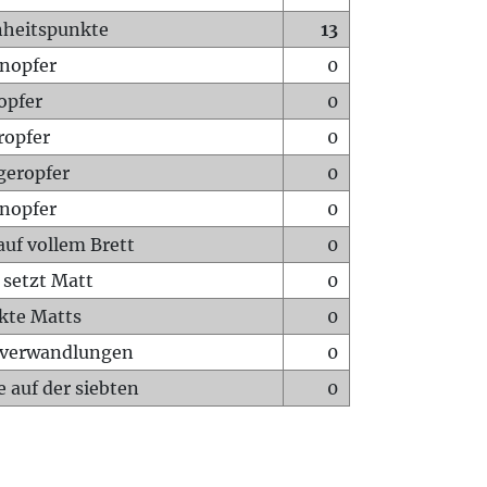
heitspunkte
13
nopfer
0
opfer
0
ropfer
0
geropfer
0
nopfer
0
auf vollem Brett
0
 setzt Matt
0
ckte Matts
0
rverwandlungen
0
 auf der siebten
0