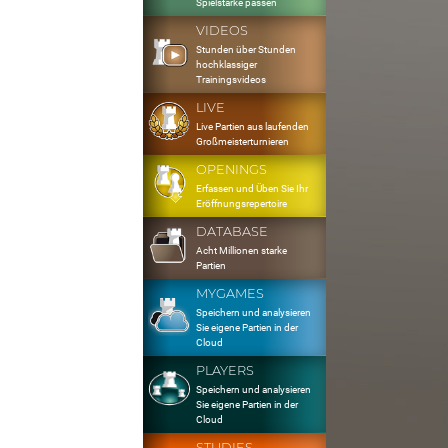
Spielstärke passen
VIDEOS
Stunden über Stunden
hochklassiger
Trainingsvideos
LIVE
Live Partien aus laufenden
Großmeisterturnieren
OPENINGS
Erfassen und Üben Sie Ihr
Eröffnungsrepertoire
DATABASE
Acht Millionen starke
Partien
MYGAMES
Speichern und analysieren
Sie eigene Partien in der
Cloud
PLAYERS
Speichern und analysieren
Sie eigene Partien in der
Cloud
STUDIES