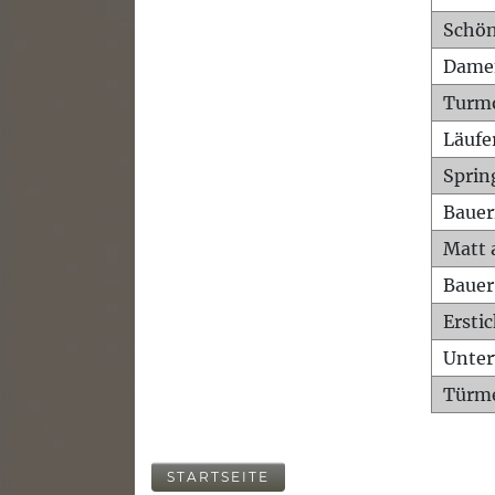
Schön
Dame
Turm
Läufe
Sprin
Bauer
Matt 
Bauer
Ersti
Unte
Türme
STARTSEITE