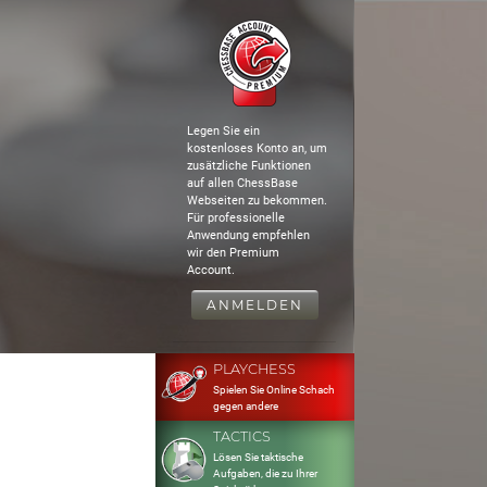
Legen Sie ein
kostenloses Konto an, um
zusätzliche Funktionen
auf allen ChessBase
Webseiten zu bekommen.
Für professionelle
Anwendung empfehlen
wir den Premium
Account.
ANMELDEN
PLAYCHESS
Spielen Sie Online Schach
gegen andere
TACTICS
Lösen Sie taktische
Aufgaben, die zu Ihrer