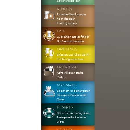
Spielstärke passen
VIDEOS
Stunden über Stunden
hochklassiger
Trainingsvideos
LIVE
Live Partien aus laufenden
Großmeisterturnieren
OPENINGS
Erfassen und Üben Sie Ihr
Eröffnungsrepertoire
DATABASE
Acht Millionen starke
Partien
MYGAMES
Speichern und analysieren
Sie eigene Partien in der
Cloud
PLAYERS
Speichern und analysieren
Sie eigene Partien in der
Cloud
STUDIES