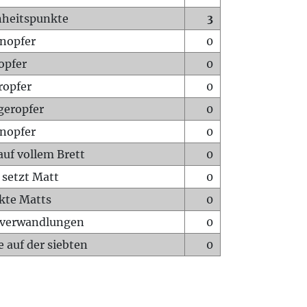
heitspunkte
3
nopfer
0
opfer
0
ropfer
0
geropfer
0
nopfer
0
auf vollem Brett
0
 setzt Matt
0
ckte Matts
0
rverwandlungen
0
 auf der siebten
0