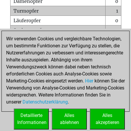
Damenopfer
0
Turmopfer
1
Läuferopfer
0
Springeropfer
0
Wir verwenden Cookies und vergleichbare Technologien,
Bauernopfer
1
um bestimmte Funktionen zur Verfügung zu stellen, die
Matt auf vollem Brett
0
Nutzererfahrungen zu verbessern und interessengerechte
Bauer setzt Matt
0
Inhalte auszuspielen. Abhängig von ihrem
Verwendungszweck können dabei neben technisch
Erstickte Matts
0
erforderlichen Cookies auch Analyse-Cookies sowie
Unterverwandlungen
0
Marketing-Cookies eingesetzt werden.
Hier
können Sie der
Verwendung von Analyse-Cookies und Marketing-Cookies
Türme auf der siebten
0
widersprechen. Weitere Informationen finden Sie in
unserer
Datenschutzerklärung
.
STARTSEITE
Detaillierte
Alles
Alles
Informationen
ablehnen
akzeptieren