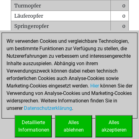
Turmopfer
0
Läuferopfer
0
Springeropfer
0
Bauernopfer
0
Wir verwenden Cookies und vergleichbare Technologien,
Matt auf vollem Brett
0
um bestimmte Funktionen zur Verfügung zu stellen, die
Nutzererfahrungen zu verbessern und interessengerechte
Bauer setzt Matt
0
Inhalte auszuspielen. Abhängig von ihrem
Erstickte Matts
0
Verwendungszweck können dabei neben technisch
Unterverwandlungen
0
erforderlichen Cookies auch Analyse-Cookies sowie
Marketing-Cookies eingesetzt werden.
Hier
können Sie der
Türme auf der siebten
0
Verwendung von Analyse-Cookies und Marketing-Cookies
widersprechen. Weitere Informationen finden Sie in
unserer
Datenschutzerklärung
.
STARTSEITE
Detaillierte
Alles
Alles
Informationen
ablehnen
akzeptieren