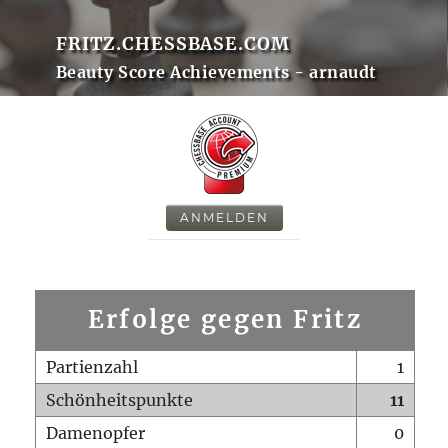
FRITZ.CHESSBASE.COM
Beauty Score Achievements - arnaudt
ANMELDEN
Erfolge gegen Fritz
Partienzahl
1
Schönheitspunkte
11
Damenopfer
0