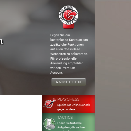
Legen Sie ein
m
kostenloses Konto an, um
zusätzliche Funktionen
auf allen ChessBase
Webseiten zu bekommen.
Für professionelle
Anwendung empfehlen
wir den Premium
Account.
ANMELDEN
PLAYCHESS
Spielen Sie Online Schach
gegen andere
TACTICS
Lösen Sie taktische
Aufgaben, die zu Ihrer