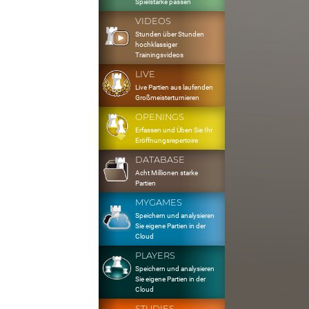
Spielstärke passen
VIDEOS
Stunden über Stunden
hochklassiger
Trainingsvideos
LIVE
Live Partien aus laufenden
Großmeisterturnieren
OPENINGS
Erfassen und Üben Sie Ihr
Eröffnungsrepertoire
DATABASE
Acht Millionen starke
Partien
MYGAMES
Speichern und analysieren
Sie eigene Partien in der
Cloud
PLAYERS
Speichern und analysieren
Sie eigene Partien in der
Cloud
STUDIES