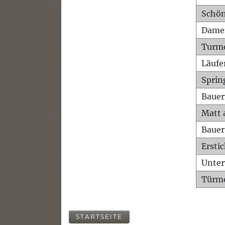
Schön
Dame
Turm
Läufe
Sprin
Bauer
Matt 
Bauer
Ersti
Unte
Türme
STARTSEITE