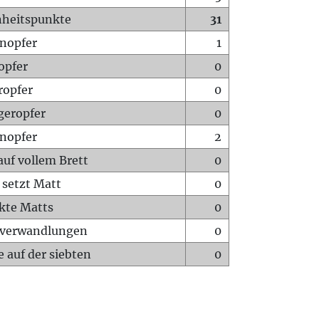
heitspunkte
31
nopfer
1
opfer
0
ropfer
0
geropfer
0
nopfer
2
auf vollem Brett
0
 setzt Matt
0
ckte Matts
0
rverwandlungen
0
 auf der siebten
0