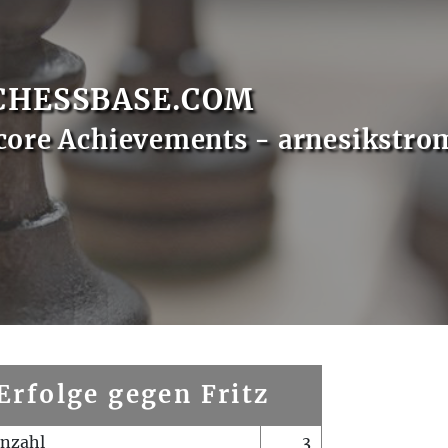
CHESSBASE.COM
core Achievements - arnesikstro
Erfolge gegen Fritz
enzahl
3