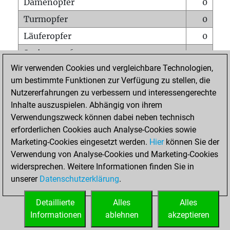
Damenopfer
0
Turmopfer
0
Läuferopfer
0
Springeropfer
0
Wir verwenden Cookies und vergleichbare Technologien,
Bauernopfer
0
um bestimmte Funktionen zur Verfügung zu stellen, die
Matt auf vollem Brett
0
Nutzererfahrungen zu verbessern und interessengerechte
Bauer setzt Matt
0
Inhalte auszuspielen. Abhängig von ihrem
Verwendungszweck können dabei neben technisch
Erstickte Matts
0
erforderlichen Cookies auch Analyse-Cookies sowie
Unterverwandlungen
0
Marketing-Cookies eingesetzt werden.
Hier
können Sie der
Verwendung von Analyse-Cookies und Marketing-Cookies
Türme auf der siebten
0
widersprechen. Weitere Informationen finden Sie in
unserer
Datenschutzerklärung
.
STARTSEITE
Detaillierte
Alles
Alles
Informationen
ablehnen
akzeptieren