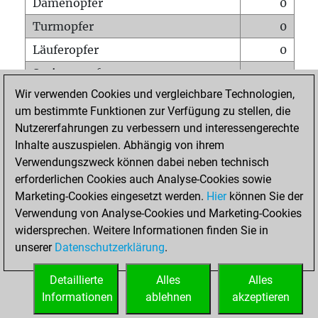
Damenopfer
0
Turmopfer
0
Läuferopfer
0
Springeropfer
0
Wir verwenden Cookies und vergleichbare Technologien,
Bauernopfer
0
um bestimmte Funktionen zur Verfügung zu stellen, die
Matt auf vollem Brett
0
Nutzererfahrungen zu verbessern und interessengerechte
Bauer setzt Matt
0
Inhalte auszuspielen. Abhängig von ihrem
Verwendungszweck können dabei neben technisch
Erstickte Matts
0
erforderlichen Cookies auch Analyse-Cookies sowie
Unterverwandlungen
0
Marketing-Cookies eingesetzt werden.
Hier
können Sie der
Verwendung von Analyse-Cookies und Marketing-Cookies
Türme auf der siebten
1
widersprechen. Weitere Informationen finden Sie in
unserer
Datenschutzerklärung
.
STARTSEITE
Detaillierte
Alles
Alles
Informationen
ablehnen
akzeptieren