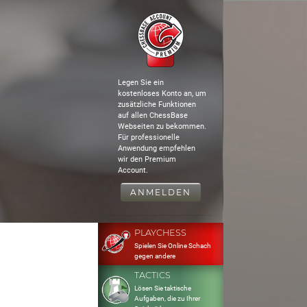
Legen Sie ein
kostenloses Konto an, um
zusätzliche Funktionen
auf allen ChessBase
Webseiten zu bekommen.
Für professionelle
Anwendung empfehlen
wir den Premium
Account.
ANMELDEN
PLAYCHESS
Spielen Sie Online Schach
gegen andere
TACTICS
Lösen Sie taktische
Aufgaben, die zu Ihrer