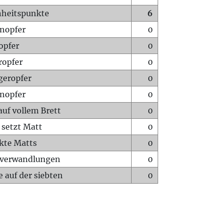
heitspunkte
6
nopfer
0
opfer
0
ropfer
0
geropfer
0
nopfer
0
auf vollem Brett
0
 setzt Matt
0
ckte Matts
0
rverwandlungen
0
 auf der siebten
0