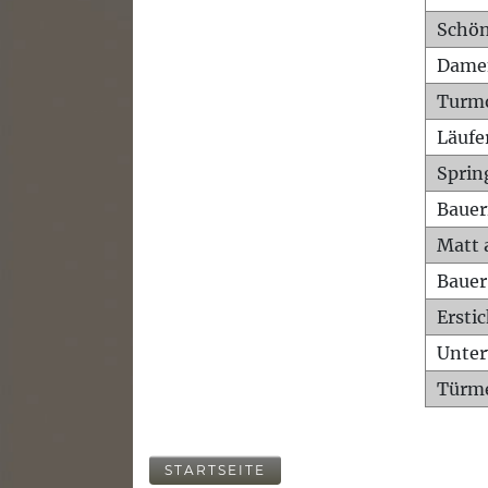
Schön
Dame
Turm
Läufe
Sprin
Bauer
Matt 
Bauer
Ersti
Unte
Türme
STARTSEITE