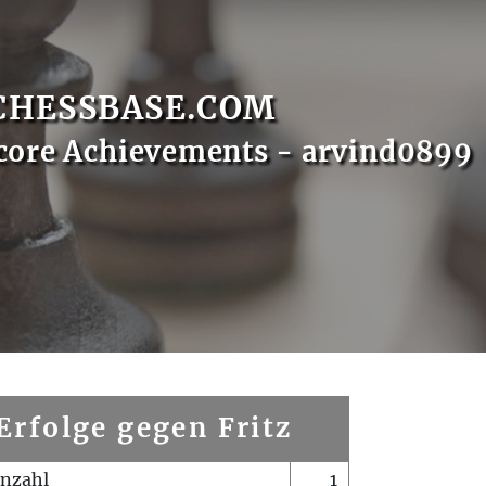
CHESSBASE.COM
core Achievements - arvind0899
Erfolge gegen Fritz
enzahl
1