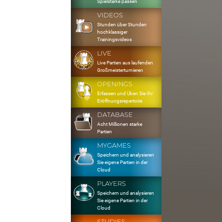
Spielstärke passen
VIDEOS
Stunden über Stunden
hochklassiger
Trainingsvideos
LIVE
Live Partien aus laufenden
Großmeisterturnieren
OPENINGS
Erfassen und Üben Sie Ihr
Eröffnungsrepertoire
DATABASE
Acht Millionen starke
Partien
MYGAMES
Speichern und analysieren
Sie eigene Partien in der
Cloud
PLAYERS
Speichern und analysieren
Sie eigene Partien in der
Cloud
STUDIES