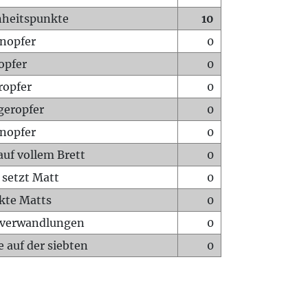
heitspunkte
10
nopfer
0
opfer
0
ropfer
0
geropfer
0
nopfer
0
auf vollem Brett
0
 setzt Matt
0
ckte Matts
0
rverwandlungen
0
 auf der siebten
0