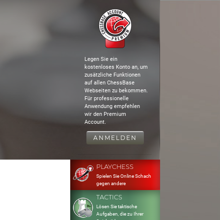
Legen Sie ein
kostenloses Konto an, um
zusätzliche Funktionen
auf allen ChessBase
Webseiten zu bekommen.
Für professionelle
Anwendung empfehlen
wir den Premium
Account.
ANMELDEN
PLAYCHESS
Spielen Sie Online Schach
gegen andere
TACTICS
Lösen Sie taktische
Aufgaben, die zu Ihrer