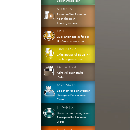
Spielstärke passen
VIDEOS
Stunden über Stunden
hochklassiger
Trainingsvideos
LIVE
Live Partien aus laufenden
Großmeisterturnieren
OPENINGS
Erfassen und Üben Sie Ihr
Eröffnungsrepertoire
DATABASE
Acht Millionen starke
Partien
MYGAMES
Speichern und analysieren
Sie eigene Partien in der
Cloud
PLAYERS
Speichern und analysieren
Sie eigene Partien in der
Cloud
STUDIES