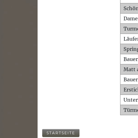
Schön
Dame
Turm
Läufe
Sprin
Bauer
Matt 
Bauer
Ersti
Unte
Türme
STARTSEITE