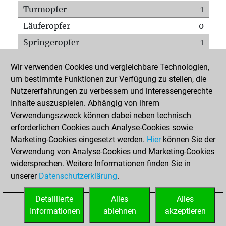
Turmopfer
1
Läuferopfer
0
Springeropfer
1
Bauernopfer
0
Wir verwenden Cookies und vergleichbare Technologien,
Matt auf vollem Brett
0
um bestimmte Funktionen zur Verfügung zu stellen, die
Nutzererfahrungen zu verbessern und interessengerechte
Bauer setzt Matt
0
Inhalte auszuspielen. Abhängig von ihrem
Erstickte Matts
0
Verwendungszweck können dabei neben technisch
Unterverwandlungen
0
erforderlichen Cookies auch Analyse-Cookies sowie
Marketing-Cookies eingesetzt werden.
Hier
können Sie der
Türme auf der siebten
0
Verwendung von Analyse-Cookies und Marketing-Cookies
widersprechen. Weitere Informationen finden Sie in
unserer
Datenschutzerklärung
.
STARTSEITE
Detaillierte
Alles
Alles
Informationen
ablehnen
akzeptieren