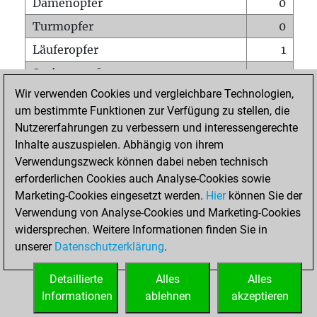
Damenopfer
0
Turmopfer
0
Läuferopfer
1
Springeropfer
0
Wir verwenden Cookies und vergleichbare Technologien,
Bauernopfer
3
um bestimmte Funktionen zur Verfügung zu stellen, die
Matt auf vollem Brett
0
Nutzererfahrungen zu verbessern und interessengerechte
Bauer setzt Matt
0
Inhalte auszuspielen. Abhängig von ihrem
Verwendungszweck können dabei neben technisch
Erstickte Matts
0
erforderlichen Cookies auch Analyse-Cookies sowie
Unterverwandlungen
0
Marketing-Cookies eingesetzt werden.
Hier
können Sie der
Verwendung von Analyse-Cookies und Marketing-Cookies
Türme auf der siebten
0
widersprechen. Weitere Informationen finden Sie in
unserer
Datenschutzerklärung
.
STARTSEITE
Detaillierte
Alles
Alles
Informationen
ablehnen
akzeptieren