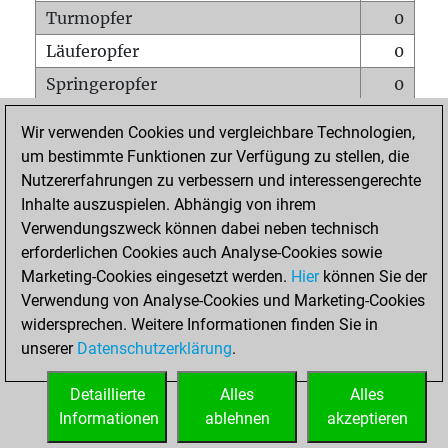
Turmopfer
0
Läuferopfer
0
Springeropfer
0
Bauernopfer
0
Wir verwenden Cookies und vergleichbare Technologien,
Matt auf vollem Brett
0
um bestimmte Funktionen zur Verfügung zu stellen, die
Nutzererfahrungen zu verbessern und interessengerechte
Bauer setzt Matt
0
Inhalte auszuspielen. Abhängig von ihrem
Erstickte Matts
0
Verwendungszweck können dabei neben technisch
Unterverwandlungen
0
erforderlichen Cookies auch Analyse-Cookies sowie
Marketing-Cookies eingesetzt werden.
Hier
können Sie der
Türme auf der siebten
0
Verwendung von Analyse-Cookies und Marketing-Cookies
widersprechen. Weitere Informationen finden Sie in
unserer
Datenschutzerklärung
.
STARTSEITE
Detaillierte
Alles
Alles
Informationen
ablehnen
akzeptieren