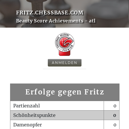
FRITZ.CHESSBASE.COM
Beauty Score Achievements - atl
ANMELDEN
Erfolge gegen Fritz
Partienzahl
0
Schönheitspunkte
0
Damenopfer
0