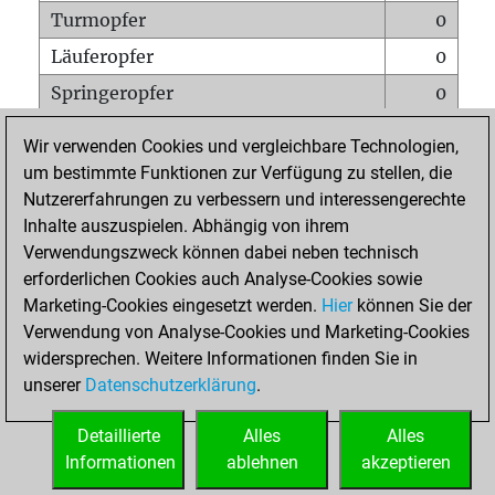
Turmopfer
0
Läuferopfer
0
Springeropfer
0
Bauernopfer
2
Wir verwenden Cookies und vergleichbare Technologien,
Matt auf vollem Brett
0
um bestimmte Funktionen zur Verfügung zu stellen, die
Nutzererfahrungen zu verbessern und interessengerechte
Bauer setzt Matt
0
Inhalte auszuspielen. Abhängig von ihrem
Erstickte Matts
0
Verwendungszweck können dabei neben technisch
Unterverwandlungen
0
erforderlichen Cookies auch Analyse-Cookies sowie
Marketing-Cookies eingesetzt werden.
Hier
können Sie der
Türme auf der siebten
0
Verwendung von Analyse-Cookies und Marketing-Cookies
widersprechen. Weitere Informationen finden Sie in
unserer
Datenschutzerklärung
.
STARTSEITE
Detaillierte
Alles
Alles
Informationen
ablehnen
akzeptieren