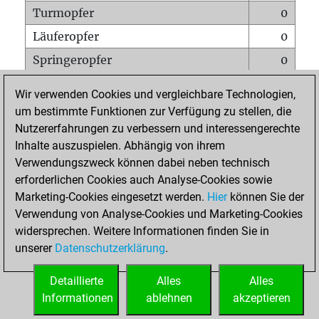
Turmopfer
0
Läuferopfer
0
Springeropfer
0
Bauernopfer
2
Wir verwenden Cookies und vergleichbare Technologien,
Matt auf vollem Brett
0
um bestimmte Funktionen zur Verfügung zu stellen, die
Nutzererfahrungen zu verbessern und interessengerechte
Bauer setzt Matt
0
Inhalte auszuspielen. Abhängig von ihrem
Erstickte Matts
0
Verwendungszweck können dabei neben technisch
Unterverwandlungen
0
erforderlichen Cookies auch Analyse-Cookies sowie
Marketing-Cookies eingesetzt werden.
Hier
können Sie der
Türme auf der siebten
0
Verwendung von Analyse-Cookies und Marketing-Cookies
widersprechen. Weitere Informationen finden Sie in
unserer
Datenschutzerklärung
.
STARTSEITE
Detaillierte
Alles
Alles
Informationen
ablehnen
akzeptieren