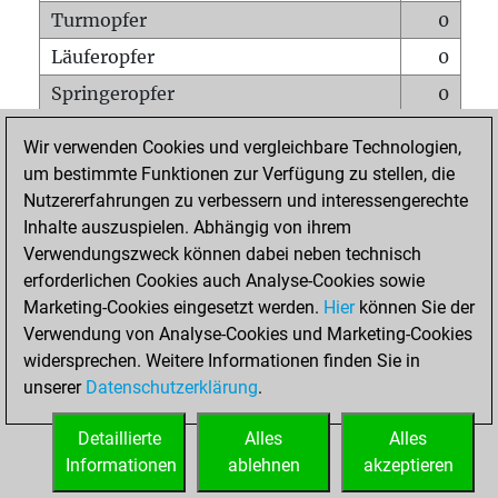
Turmopfer
0
Läuferopfer
0
Springeropfer
0
Bauernopfer
1
Wir verwenden Cookies und vergleichbare Technologien,
Matt auf vollem Brett
0
um bestimmte Funktionen zur Verfügung zu stellen, die
Nutzererfahrungen zu verbessern und interessengerechte
Bauer setzt Matt
0
Inhalte auszuspielen. Abhängig von ihrem
Erstickte Matts
0
Verwendungszweck können dabei neben technisch
Unterverwandlungen
0
erforderlichen Cookies auch Analyse-Cookies sowie
Marketing-Cookies eingesetzt werden.
Hier
können Sie der
Türme auf der siebten
0
Verwendung von Analyse-Cookies und Marketing-Cookies
widersprechen. Weitere Informationen finden Sie in
unserer
Datenschutzerklärung
.
STARTSEITE
Detaillierte
Alles
Alles
Informationen
ablehnen
akzeptieren