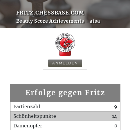
FRITZ.CHESSBASE.COM
Beauty Score Achievements - atsa
ANMELDEN
Erfolge gegen Fritz
Partienzahl
9
Schönheitspunkte
14
Damenopfer
0