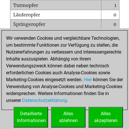
Turmopfer
1
Läuferopfer
0
Springeropfer
0
Bauernopfer
1
Wir verwenden Cookies und vergleichbare Technologien,
Matt auf vollem Brett
0
um bestimmte Funktionen zur Verfügung zu stellen, die
Nutzererfahrungen zu verbessern und interessengerechte
Bauer setzt Matt
0
Inhalte auszuspielen. Abhängig von ihrem
Erstickte Matts
0
Verwendungszweck können dabei neben technisch
Unterverwandlungen
0
erforderlichen Cookies auch Analyse-Cookies sowie
Marketing-Cookies eingesetzt werden.
Hier
können Sie der
Türme auf der siebten
0
Verwendung von Analyse-Cookies und Marketing-Cookies
widersprechen. Weitere Informationen finden Sie in
unserer
Datenschutzerklärung
.
STARTSEITE
Detaillierte
Alles
Alles
Informationen
ablehnen
akzeptieren