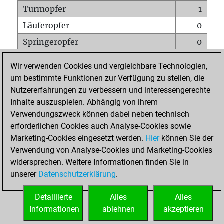
Turmopfer
1
Läuferopfer
0
Springeropfer
0
Bauernopfer
0
Wir verwenden Cookies und vergleichbare Technologien,
Matt auf vollem Brett
0
um bestimmte Funktionen zur Verfügung zu stellen, die
Nutzererfahrungen zu verbessern und interessengerechte
Bauer setzt Matt
0
Inhalte auszuspielen. Abhängig von ihrem
Erstickte Matts
0
Verwendungszweck können dabei neben technisch
Unterverwandlungen
0
erforderlichen Cookies auch Analyse-Cookies sowie
Marketing-Cookies eingesetzt werden.
Hier
können Sie der
Türme auf der siebten
0
Verwendung von Analyse-Cookies und Marketing-Cookies
widersprechen. Weitere Informationen finden Sie in
unserer
Datenschutzerklärung
.
STARTSEITE
Detaillierte
Alles
Alles
Informationen
ablehnen
akzeptieren