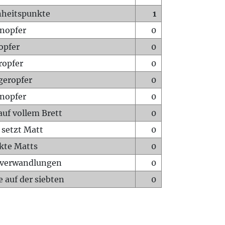
heitspunkte
1
nopfer
0
opfer
0
ropfer
0
geropfer
0
nopfer
0
auf vollem Brett
0
 setzt Matt
0
ckte Matts
0
rverwandlungen
0
 auf der siebten
0