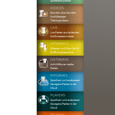
Spielstärke passen
VIDEOS
Stunden über Stunden
hochklassiger
Trainingsvideos
LIVE
Live Partien aus laufenden
Großmeisterturnieren
OPENINGS
Erfassen und Üben Sie Ihr
Eröffnungsrepertoire
DATABASE
Acht Millionen starke
Partien
MYGAMES
Speichern und analysieren
Sie eigene Partien in der
Cloud
PLAYERS
Speichern und analysieren
Sie eigene Partien in der
Cloud
STUDIES