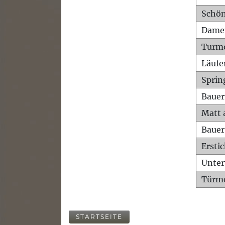
Schön
Dame
Turm
Läufe
Sprin
Bauer
Matt 
Bauer
Ersti
Unte
Türme
STARTSEITE