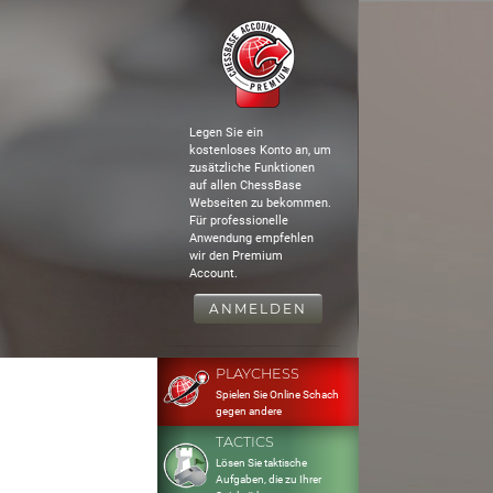
Legen Sie ein
kostenloses Konto an, um
zusätzliche Funktionen
auf allen ChessBase
Webseiten zu bekommen.
Für professionelle
Anwendung empfehlen
wir den Premium
Account.
ANMELDEN
PLAYCHESS
Spielen Sie Online Schach
gegen andere
TACTICS
Lösen Sie taktische
Aufgaben, die zu Ihrer