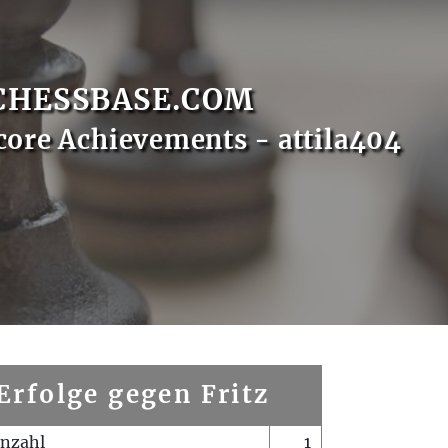
CHESSBASE.COM
core Achievements - attila404
Erfolge gegen Fritz
enzahl
1