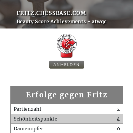
FRITZ.CHESSBASE.COM
Beauty Score Achievements - atwqc
ANMELDEN
Erfolge gegen Fritz
Partienzahl
2
Schönheitspunkte
4
Damenopfer
0