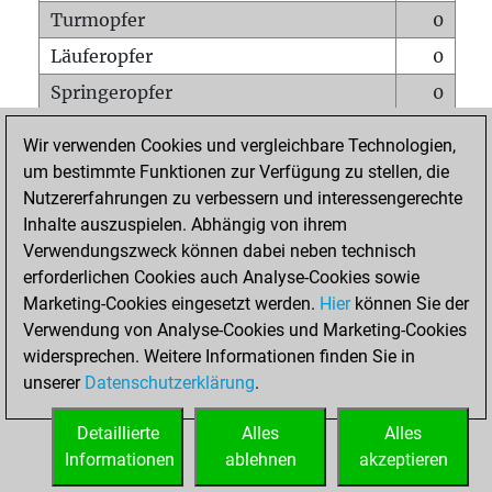
Turmopfer
0
Läuferopfer
0
Springeropfer
0
Bauernopfer
0
Wir verwenden Cookies und vergleichbare Technologien,
Matt auf vollem Brett
0
um bestimmte Funktionen zur Verfügung zu stellen, die
Nutzererfahrungen zu verbessern und interessengerechte
Bauer setzt Matt
0
Inhalte auszuspielen. Abhängig von ihrem
Erstickte Matts
0
Verwendungszweck können dabei neben technisch
Unterverwandlungen
0
erforderlichen Cookies auch Analyse-Cookies sowie
Marketing-Cookies eingesetzt werden.
Hier
können Sie der
Türme auf der siebten
0
Verwendung von Analyse-Cookies und Marketing-Cookies
widersprechen. Weitere Informationen finden Sie in
unserer
Datenschutzerklärung
.
STARTSEITE
Detaillierte
Alles
Alles
Informationen
ablehnen
akzeptieren