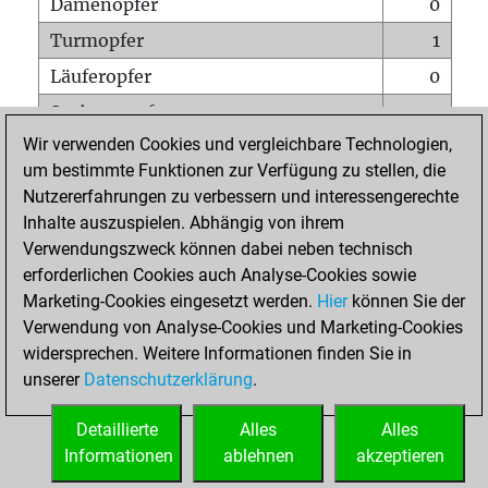
Damenopfer
0
Turmopfer
1
Läuferopfer
0
Springeropfer
3
Wir verwenden Cookies und vergleichbare Technologien,
Bauernopfer
2
um bestimmte Funktionen zur Verfügung zu stellen, die
Matt auf vollem Brett
0
Nutzererfahrungen zu verbessern und interessengerechte
Bauer setzt Matt
0
Inhalte auszuspielen. Abhängig von ihrem
Verwendungszweck können dabei neben technisch
Erstickte Matts
0
erforderlichen Cookies auch Analyse-Cookies sowie
Unterverwandlungen
0
Marketing-Cookies eingesetzt werden.
Hier
können Sie der
Verwendung von Analyse-Cookies und Marketing-Cookies
Türme auf der siebten
0
widersprechen. Weitere Informationen finden Sie in
unserer
Datenschutzerklärung
.
STARTSEITE
Detaillierte
Alles
Alles
Informationen
ablehnen
akzeptieren