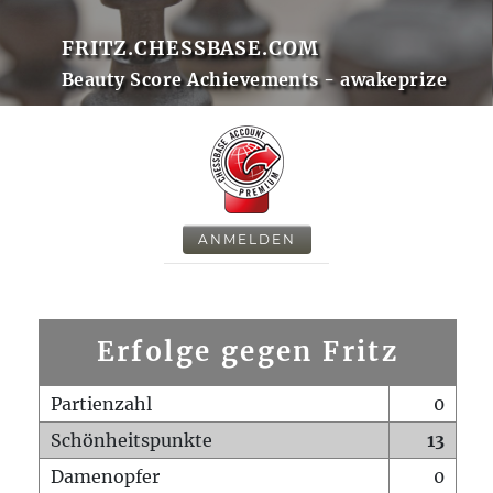
FRITZ.CHESSBASE.COM
Beauty Score Achievements - awakeprize
ANMELDEN
Erfolge gegen Fritz
Partienzahl
0
Schönheitspunkte
13
Damenopfer
0