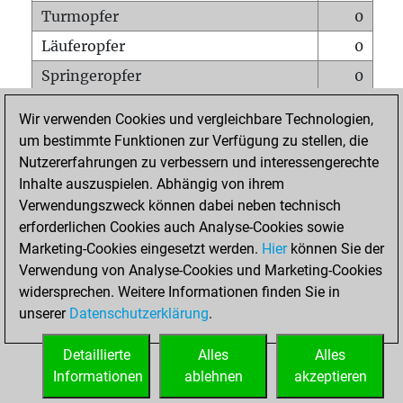
Turmopfer
0
Läuferopfer
0
Springeropfer
0
Bauernopfer
0
Wir verwenden Cookies und vergleichbare Technologien,
Matt auf vollem Brett
0
um bestimmte Funktionen zur Verfügung zu stellen, die
Nutzererfahrungen zu verbessern und interessengerechte
Bauer setzt Matt
0
Inhalte auszuspielen. Abhängig von ihrem
Erstickte Matts
0
Verwendungszweck können dabei neben technisch
Unterverwandlungen
0
erforderlichen Cookies auch Analyse-Cookies sowie
Marketing-Cookies eingesetzt werden.
Hier
können Sie der
Türme auf der siebten
0
Verwendung von Analyse-Cookies und Marketing-Cookies
widersprechen. Weitere Informationen finden Sie in
unserer
Datenschutzerklärung
.
STARTSEITE
Detaillierte
Alles
Alles
Informationen
ablehnen
akzeptieren