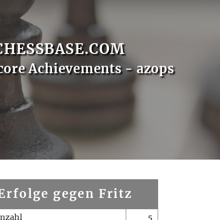
CHESSBASE.COM
core Achievements - azops
Erfolge gegen Fritz
enzahl
5