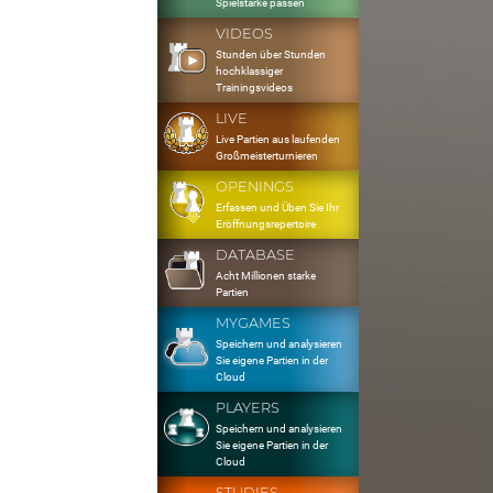
Spielstärke passen
VIDEOS
Stunden über Stunden
hochklassiger
Trainingsvideos
LIVE
Live Partien aus laufenden
Großmeisterturnieren
OPENINGS
Erfassen und Üben Sie Ihr
Eröffnungsrepertoire
DATABASE
Acht Millionen starke
Partien
MYGAMES
Speichern und analysieren
Sie eigene Partien in der
Cloud
PLAYERS
Speichern und analysieren
Sie eigene Partien in der
Cloud
STUDIES