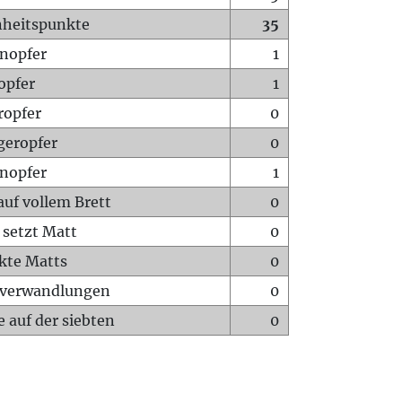
heitspunkte
35
nopfer
1
opfer
1
ropfer
0
geropfer
0
nopfer
1
auf vollem Brett
0
 setzt Matt
0
ckte Matts
0
rverwandlungen
0
 auf der siebten
0