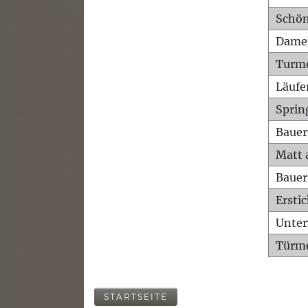
Schön
Dame
Turm
Läufe
Sprin
Bauer
Matt 
Bauer
Ersti
Unte
Türme
STARTSEITE