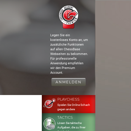
Legen Sie ein
kostenloses Konto an, um
zusätzliche Funktionen
auf allen ChessBase
Webseiten zu bekommen.
Für professionelle
Anwendung empfehlen
wir den Premium
Account.
ANMELDEN
PLAYCHESS
Spielen Sie Online Schach
gegen andere
TACTICS
Lösen Sie taktische
Aufgaben, die zu Ihrer