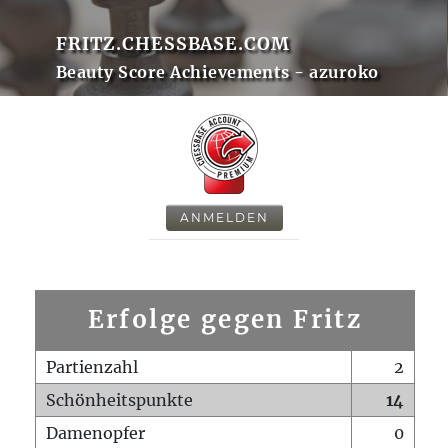
FRITZ.CHESSBASE.COM
Beauty Score Achievements - azuroko
ANMELDEN
Erfolge gegen Fritz
Partienzahl
2
Schönheitspunkte
14
Damenopfer
0