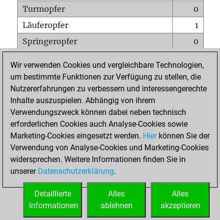
Turmopfer
0
Läuferopfer
1
Springeropfer
0
Bauernopfer
1
Wir verwenden Cookies und vergleichbare Technologien,
Matt auf vollem Brett
0
um bestimmte Funktionen zur Verfügung zu stellen, die
Nutzererfahrungen zu verbessern und interessengerechte
Bauer setzt Matt
0
Inhalte auszuspielen. Abhängig von ihrem
Erstickte Matts
0
Verwendungszweck können dabei neben technisch
Unterverwandlungen
0
erforderlichen Cookies auch Analyse-Cookies sowie
Marketing-Cookies eingesetzt werden.
Hier
können Sie der
Türme auf der siebten
0
Verwendung von Analyse-Cookies und Marketing-Cookies
widersprechen. Weitere Informationen finden Sie in
unserer
Datenschutzerklärung
.
STARTSEITE
Detaillierte
Alles
Alles
Informationen
ablehnen
akzeptieren