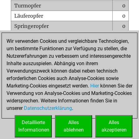
Turmopfer
0
Läuferopfer
0
Springeropfer
0
Bauernopfer
0
Wir verwenden Cookies und vergleichbare Technologien,
Matt auf vollem Brett
0
um bestimmte Funktionen zur Verfügung zu stellen, die
Nutzererfahrungen zu verbessern und interessengerechte
Bauer setzt Matt
0
Inhalte auszuspielen. Abhängig von ihrem
Erstickte Matts
0
Verwendungszweck können dabei neben technisch
Unterverwandlungen
0
erforderlichen Cookies auch Analyse-Cookies sowie
Marketing-Cookies eingesetzt werden.
Hier
können Sie der
Türme auf der siebten
0
Verwendung von Analyse-Cookies und Marketing-Cookies
widersprechen. Weitere Informationen finden Sie in
unserer
Datenschutzerklärung
.
STARTSEITE
Detaillierte
Alles
Alles
Informationen
ablehnen
akzeptieren