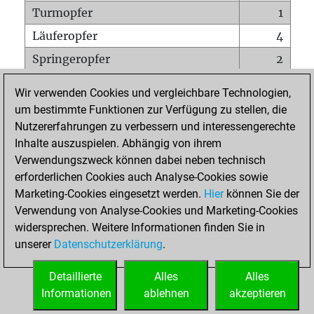
Turmopfer
1
Läuferopfer
4
Springeropfer
2
Bauernopfer
3
Wir verwenden Cookies und vergleichbare Technologien,
Matt auf vollem Brett
0
um bestimmte Funktionen zur Verfügung zu stellen, die
Nutzererfahrungen zu verbessern und interessengerechte
Bauer setzt Matt
0
Inhalte auszuspielen. Abhängig von ihrem
Erstickte Matts
0
Verwendungszweck können dabei neben technisch
Unterverwandlungen
0
erforderlichen Cookies auch Analyse-Cookies sowie
Marketing-Cookies eingesetzt werden.
Hier
können Sie der
Türme auf der siebten
1
Verwendung von Analyse-Cookies und Marketing-Cookies
widersprechen. Weitere Informationen finden Sie in
unserer
Datenschutzerklärung
.
STARTSEITE
Detaillierte
Alles
Alles
Informationen
ablehnen
akzeptieren