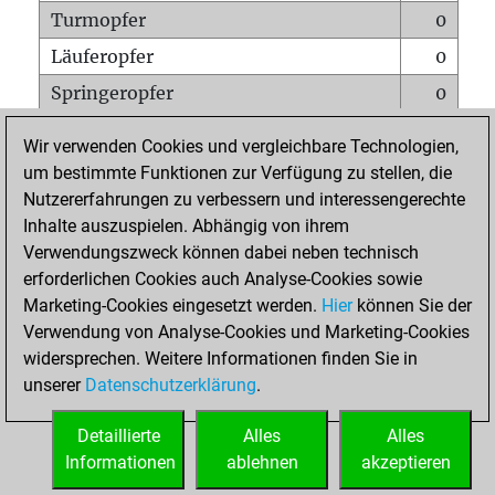
Turmopfer
0
Läuferopfer
0
Springeropfer
0
Bauernopfer
1
Wir verwenden Cookies und vergleichbare Technologien,
Matt auf vollem Brett
0
um bestimmte Funktionen zur Verfügung zu stellen, die
Nutzererfahrungen zu verbessern und interessengerechte
Bauer setzt Matt
0
Inhalte auszuspielen. Abhängig von ihrem
Erstickte Matts
0
Verwendungszweck können dabei neben technisch
Unterverwandlungen
0
erforderlichen Cookies auch Analyse-Cookies sowie
Marketing-Cookies eingesetzt werden.
Hier
können Sie der
Türme auf der siebten
0
Verwendung von Analyse-Cookies und Marketing-Cookies
widersprechen. Weitere Informationen finden Sie in
unserer
Datenschutzerklärung
.
STARTSEITE
Detaillierte
Alles
Alles
Informationen
ablehnen
akzeptieren