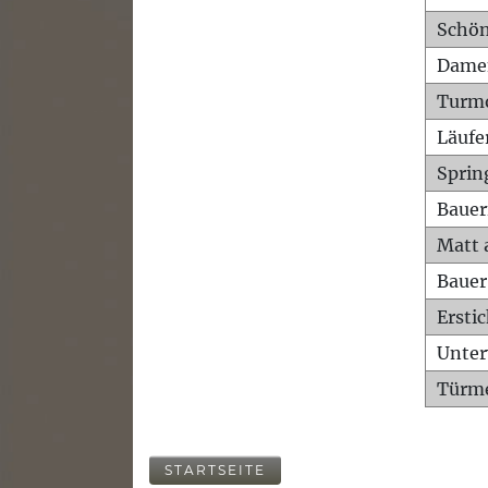
Schön
Dame
Turm
Läufe
Sprin
Bauer
Matt 
Bauer
Ersti
Unte
Türme
STARTSEITE