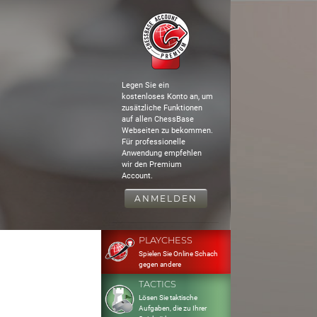
Legen Sie ein
kostenloses Konto an, um
zusätzliche Funktionen
auf allen ChessBase
Webseiten zu bekommen.
Für professionelle
Anwendung empfehlen
wir den Premium
Account.
ANMELDEN
PLAYCHESS
Spielen Sie Online Schach
gegen andere
TACTICS
Lösen Sie taktische
Aufgaben, die zu Ihrer