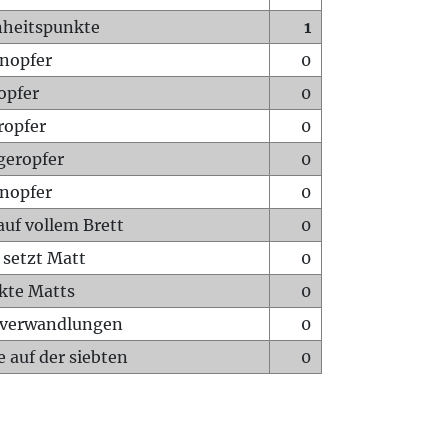
heitspunkte
1
nopfer
0
opfer
0
ropfer
0
geropfer
0
nopfer
0
auf vollem Brett
0
 setzt Matt
0
ckte Matts
0
rverwandlungen
0
 auf der siebten
0