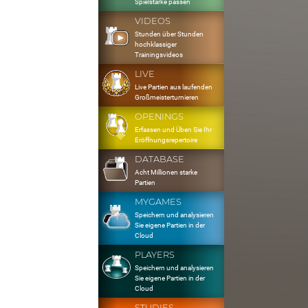
Spielstärke passen
VIDEOS
Stunden über Stunden
hochklassiger
Trainingsvideos
LIVE
Live Partien aus laufenden
Großmeisterturnieren
OPENINGS
Erfassen und Üben Sie Ihr
Eröffnungsrepertoire
DATABASE
Acht Millionen starke
Partien
MYGAMES
Speichern und analysieren
Sie eigene Partien in der
Cloud
PLAYERS
Speichern und analysieren
Sie eigene Partien in der
Cloud
STUDIES