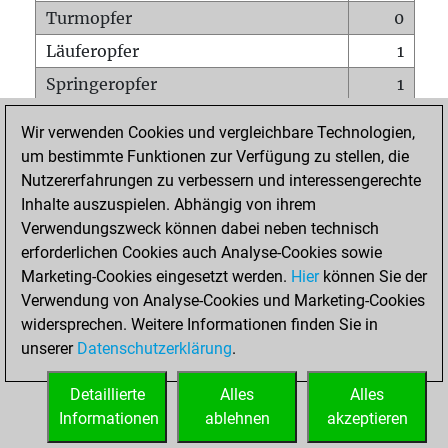
Turmopfer
0
Läuferopfer
1
Springeropfer
1
Bauernopfer
2
Wir verwenden Cookies und vergleichbare Technologien,
Matt auf vollem Brett
0
um bestimmte Funktionen zur Verfügung zu stellen, die
Nutzererfahrungen zu verbessern und interessengerechte
Bauer setzt Matt
0
Inhalte auszuspielen. Abhängig von ihrem
Erstickte Matts
0
Verwendungszweck können dabei neben technisch
Unterverwandlungen
0
erforderlichen Cookies auch Analyse-Cookies sowie
Marketing-Cookies eingesetzt werden.
Hier
können Sie der
Türme auf der siebten
0
Verwendung von Analyse-Cookies und Marketing-Cookies
widersprechen. Weitere Informationen finden Sie in
unserer
Datenschutzerklärung
.
STARTSEITE
Detaillierte
Alles
Alles
Informationen
ablehnen
akzeptieren