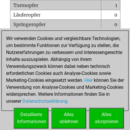
Turmopfer
1
Läuferopfer
0
Springeropfer
0
Bauernopfer
0
Wir verwenden Cookies und vergleichbare Technologien,
Matt auf vollem Brett
0
um bestimmte Funktionen zur Verfügung zu stellen, die
Nutzererfahrungen zu verbessern und interessengerechte
Bauer setzt Matt
0
Inhalte auszuspielen. Abhängig von ihrem
Erstickte Matts
0
Verwendungszweck können dabei neben technisch
Unterverwandlungen
0
erforderlichen Cookies auch Analyse-Cookies sowie
Marketing-Cookies eingesetzt werden.
Hier
können Sie der
Türme auf der siebten
0
Verwendung von Analyse-Cookies und Marketing-Cookies
widersprechen. Weitere Informationen finden Sie in
unserer
Datenschutzerklärung
.
STARTSEITE
Detaillierte
Alles
Alles
Informationen
ablehnen
akzeptieren