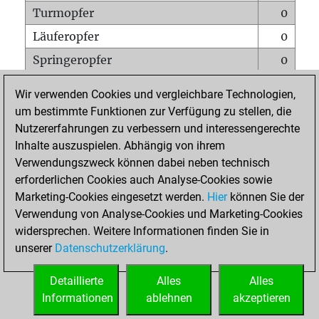
Turmopfer
0
Läuferopfer
0
Springeropfer
0
Bauernopfer
1
Wir verwenden Cookies und vergleichbare Technologien,
Matt auf vollem Brett
0
um bestimmte Funktionen zur Verfügung zu stellen, die
Nutzererfahrungen zu verbessern und interessengerechte
Bauer setzt Matt
0
Inhalte auszuspielen. Abhängig von ihrem
Erstickte Matts
0
Verwendungszweck können dabei neben technisch
Unterverwandlungen
0
erforderlichen Cookies auch Analyse-Cookies sowie
Marketing-Cookies eingesetzt werden.
Hier
können Sie der
Türme auf der siebten
0
Verwendung von Analyse-Cookies und Marketing-Cookies
widersprechen. Weitere Informationen finden Sie in
unserer
Datenschutzerklärung
.
STARTSEITE
Detaillierte
Alles
Alles
Informationen
ablehnen
akzeptieren