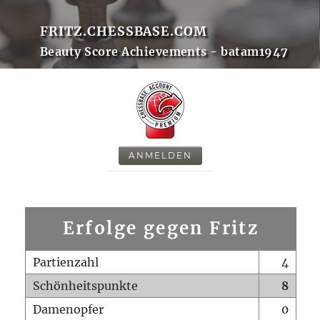
FRITZ.CHESSBASE.COM
Beauty Score Achievements - batam1947
ANMELDEN
Erfolge gegen Fritz
Partienzahl
4
Schönheitspunkte
8
Damenopfer
0