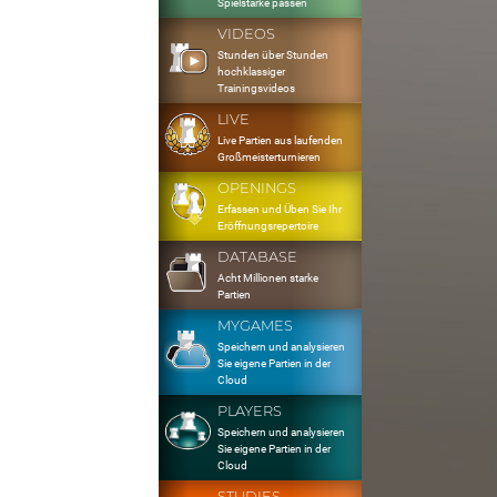
Spielstärke passen
VIDEOS
Stunden über Stunden
hochklassiger
Trainingsvideos
LIVE
Live Partien aus laufenden
Großmeisterturnieren
OPENINGS
Erfassen und Üben Sie Ihr
Eröffnungsrepertoire
DATABASE
Acht Millionen starke
Partien
MYGAMES
Speichern und analysieren
Sie eigene Partien in der
Cloud
PLAYERS
Speichern und analysieren
Sie eigene Partien in der
Cloud
STUDIES