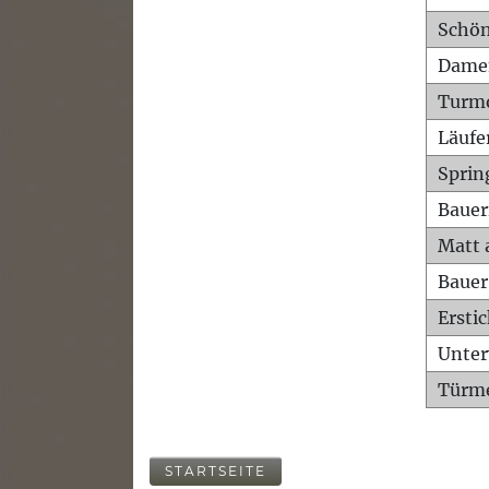
Schön
Dame
Turm
Läufe
Sprin
Bauer
Matt 
Bauer
Ersti
Unte
Türme
STARTSEITE