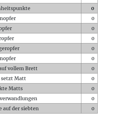
heitspunkte
0
nopfer
0
opfer
0
ropfer
0
geropfer
0
nopfer
0
auf vollem Brett
0
 setzt Matt
0
ckte Matts
0
rverwandlungen
0
 auf der siebten
0