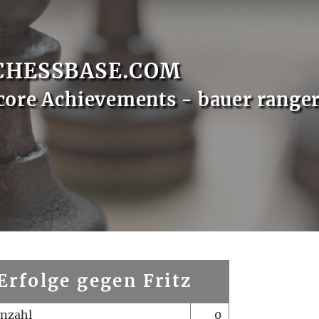
CHESSBASE.COM
core Achievements - bauer range
Erfolge gegen Fritz
enzahl
0