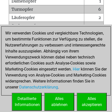
Damenopfer
1
Turmopfer
6
Läuferopfer
2
Springeropfer
0
Wir verwenden Cookies und vergleichbare Technologien,
Bauernopfer
9
um bestimmte Funktionen zur Verfügung zu stellen, die
Matt auf vollem Brett
0
Nutzererfahrungen zu verbessern und interessengerechte
Bauer setzt Matt
0
Inhalte auszuspielen. Abhängig von ihrem
Verwendungszweck können dabei neben technisch
Erstickte Matts
0
erforderlichen Cookies auch Analyse-Cookies sowie
Unterverwandlungen
0
Marketing-Cookies eingesetzt werden.
Hier
können Sie der
Verwendung von Analyse-Cookies und Marketing-Cookies
Türme auf der siebten
0
widersprechen. Weitere Informationen finden Sie in
unserer
Datenschutzerklärung
.
STARTSEITE
Detaillierte
Alles
Alles
Informationen
ablehnen
akzeptieren