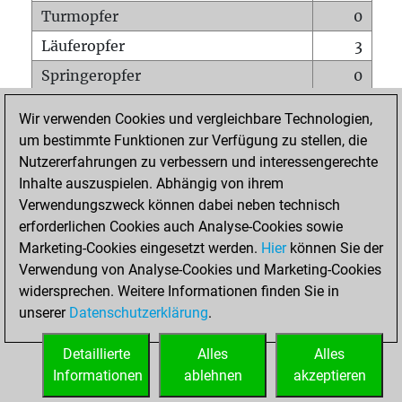
Turmopfer
0
Läuferopfer
3
Springeropfer
0
Bauernopfer
0
Wir verwenden Cookies und vergleichbare Technologien,
Matt auf vollem Brett
0
um bestimmte Funktionen zur Verfügung zu stellen, die
Nutzererfahrungen zu verbessern und interessengerechte
Bauer setzt Matt
0
Inhalte auszuspielen. Abhängig von ihrem
Erstickte Matts
0
Verwendungszweck können dabei neben technisch
Unterverwandlungen
0
erforderlichen Cookies auch Analyse-Cookies sowie
Marketing-Cookies eingesetzt werden.
Hier
können Sie der
Türme auf der siebten
0
Verwendung von Analyse-Cookies und Marketing-Cookies
widersprechen. Weitere Informationen finden Sie in
unserer
Datenschutzerklärung
.
STARTSEITE
Detaillierte
Alles
Alles
Informationen
ablehnen
akzeptieren