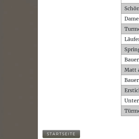
Schön
Dame
Turm
Läufe
Sprin
Bauer
Matt 
Bauer
Ersti
Unte
Türme
STARTSEITE