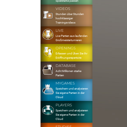
Spielstärke passen
VIDEOS
Stunden über Stunden
hochklassiger
Trainingsvideos
LIVE
Live Partien aus laufenden
Großmeisterturnieren
OPENINGS
Erfassen und Üben Sie Ihr
Eröffnungsrepertoire
DATABASE
Acht Millionen starke
Partien
MYGAMES
Speichern und analysieren
Sie eigene Partien in der
Cloud
PLAYERS
Speichern und analysieren
Sie eigene Partien in der
Cloud
STUDIES