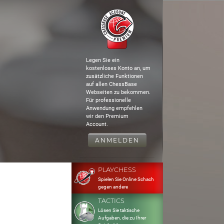
Legen Sie ein
kostenloses Konto an, um
zusätzliche Funktionen
auf allen ChessBase
Webseiten zu bekommen.
Für professionelle
Anwendung empfehlen
wir den Premium
Account.
ANMELDEN
PLAYCHESS
Spielen Sie Online Schach
gegen andere
TACTICS
Lösen Sie taktische
Aufgaben, die zu Ihrer