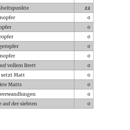
heitspunkte
22
nopfer
0
opfer
0
ropfer
0
geropfer
0
nopfer
0
auf vollem Brett
0
 setzt Matt
0
ckte Matts
0
rverwandlungen
0
 auf der siebten
0