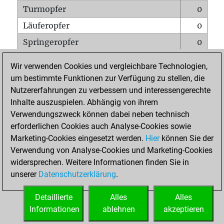
Turmopfer
0
Läuferopfer
0
Springeropfer
0
Bauernopfer
0
Wir verwenden Cookies und vergleichbare Technologien,
Matt auf vollem Brett
0
um bestimmte Funktionen zur Verfügung zu stellen, die
Nutzererfahrungen zu verbessern und interessengerechte
Bauer setzt Matt
0
Inhalte auszuspielen. Abhängig von ihrem
Erstickte Matts
0
Verwendungszweck können dabei neben technisch
Unterverwandlungen
0
erforderlichen Cookies auch Analyse-Cookies sowie
Marketing-Cookies eingesetzt werden.
Hier
können Sie der
Türme auf der siebten
0
Verwendung von Analyse-Cookies und Marketing-Cookies
widersprechen. Weitere Informationen finden Sie in
unserer
Datenschutzerklärung
.
STARTSEITE
Detaillierte
Alles
Alles
Informationen
ablehnen
akzeptieren